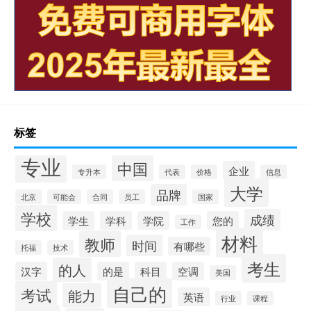
标签
专业
中国
企业
专升本
代表
价格
信息
大学
品牌
北京
可能会
合同
员工
国家
学校
成绩
学生
学科
学院
您的
工作
材料
教师
时间
有哪些
托福
技术
考生
的人
汉字
的是
科目
空调
美国
自己的
考试
能力
英语
行业
课程