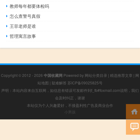
教师每年都要体检吗
怎么查警号真假
王菲老师是谁
哲理寓言故事
Copyright © 2012 - 2026
中国收藏网
Powered by
网站分类目录
|
精选推荐文章
|
网
站地图
|
疑难解答
苏ICP备09025825号
声明：本站内容来自互联网，如信息有错误可发邮件到f_fb#foxmail.com说明，我们
会及时纠正，谢谢
本站仅为个人兴趣爱好，不接盈利性广告及商业合作
小男孩