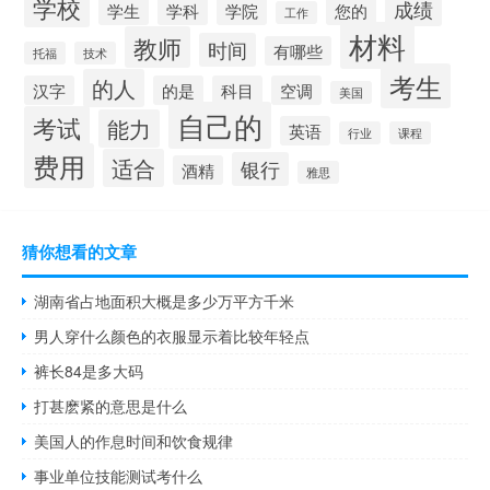
学校
成绩
学生
学科
学院
您的
工作
材料
教师
时间
有哪些
托福
技术
考生
的人
汉字
的是
科目
空调
美国
自己的
考试
能力
英语
行业
课程
费用
适合
银行
酒精
雅思
猜你想看的文章
湖南省占地面积大概是多少万平方千米
男人穿什么颜色的衣服显示着比较年轻点
裤长84是多大码
打甚麽紧的意思是什么
美国人的作息时间和饮食规律
事业单位技能测试考什么