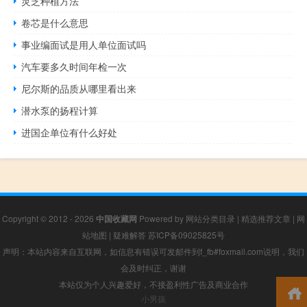
灵芝种植方法
卷芯是什么意思
事业编面试是用人单位面试吗
汽车要多久时间年检一次
尼尔斯的品质从哪里看出来
潜水泵的扬程计算
进国企单位有什么好处
Copyright © 2012 - 2026
中国收藏网
Powered by
网站分类目录
|
精选推荐文章
|
网
站地图
|
疑难解答
苏ICP备09025825号
声明：本站内容来自互联网，如信息有错误可发邮件到f_fb#foxmail.com说明，我们
会及时纠正，谢谢
本站仅为个人兴趣爱好，不接盈利性广告及商业合作
小男孩