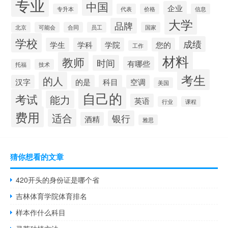
专业
中国
企业
专升本
代表
价格
信息
大学
品牌
北京
可能会
合同
员工
国家
学校
成绩
学生
学科
学院
您的
工作
材料
教师
时间
有哪些
托福
技术
考生
的人
汉字
的是
科目
空调
美国
自己的
考试
能力
英语
行业
课程
费用
适合
银行
酒精
雅思
猜你想看的文章
420开头的身份证是哪个省
吉林体育学院体育排名
样本作什么科目