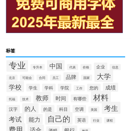
标签
专业
中国
企业
专升本
代表
价格
信息
大学
品牌
北京
可能会
合同
员工
国家
学校
成绩
学生
学科
学院
您的
工作
材料
教师
时间
有哪些
托福
技术
考生
的人
汉字
的是
科目
空调
美国
自己的
考试
能力
英语
行业
课程
费用
适合
银行
酒精
雅思